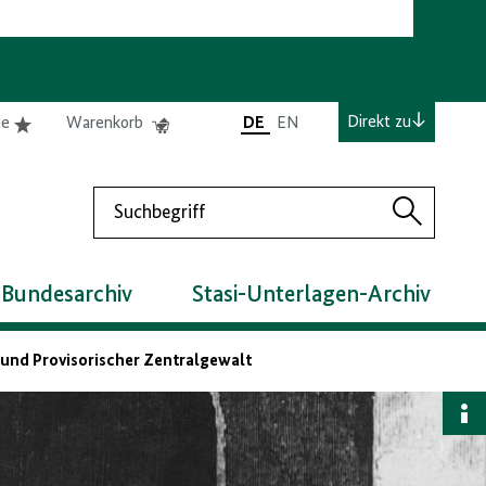
e
Elemente
Elemente
Direkt zu
te
Warenkorb
DE
EN
0
0
befinden
befinden
sich
sich
Suchen
in
im
Suchen
der
Warenkorb
Merkliste
 Bundesarchiv
Stasi-Unterlagen-Archiv
nd Provisorischer Zentralgewalt
B
a