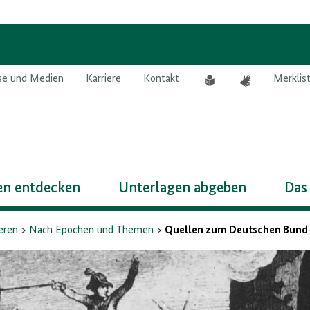
Leichte
Gebärdensprach
se und Medien
Karriere
Kontakt
Merklis
Sprache
n entdecken
Unterlagen abgeben
Das
eren
Nach Epochen und Themen
Quellen zum Deutschen Bund u