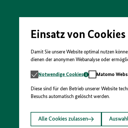
Direkt
zum
Seiteninhalt
springen
Einsatz von Cookies
Damit Sie unsere Website optimal nutzen können
dienen der anonymen Webanalyse oder ermöglic
Notwendige
Matomo
Notwendige Cookies
Matomo Webst
Cookies
Webstatistik
Diese sind für den Betrieb unserer Website tec
Besuchs automatisch gelöscht werden.
Alle Cookies zulassen
Auswahl