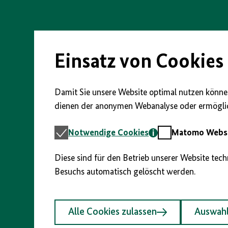
Direkt
zum
Seiteninhalt
springen
Einsatz von Cookies
Damit Sie unsere Website optimal nutzen können
dienen der anonymen Webanalyse oder ermöglic
Notwendige
Matomo
Notwendige Cookies
Matomo Webst
Cookies
Webstatistik
Diese sind für den Betrieb unserer Website tec
Besuchs automatisch gelöscht werden.
Alle Cookies zulassen
Auswahl