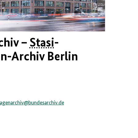
chiv –
Stasi
-
n-Archiv Berlin
lagenarchiv
@
bundesarchiv.de