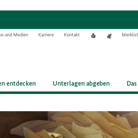
Leichte
Gebärdensprach
se und Medien
Karriere
Kontakt
Merklis
Sprache
n entdecken
Unterlagen abgeben
Das