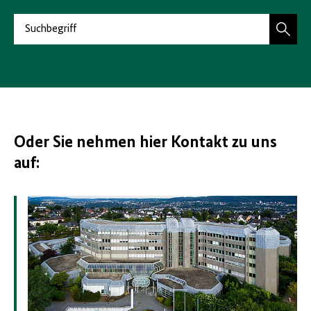
S
u
c
h
e
n
Oder Sie nehmen hier Kontakt zu uns
auf: