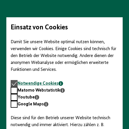
Direkt
zum
Seiteninhalt
springen
Einsatz von Cookies
Damit Sie unsere Website optimal nutzen können,
verwenden wir Cookies. Einige Cookies sind technisch für
den Betrieb der Website notwendig. Andere dienen der
anonymen Webanalyse oder ermöglichen erweiterte
Funktionen und Services.
Notwendige
Notwendige Cookies
Cookies
Matomo
Matomo Webstatistik
Webstatistik
Youtube
Youtube
Google
Google Maps
Maps
Diese sind für den Betrieb unserer Website technisch
notwendig und immer aktiviert. Hierzu zählen z. B.