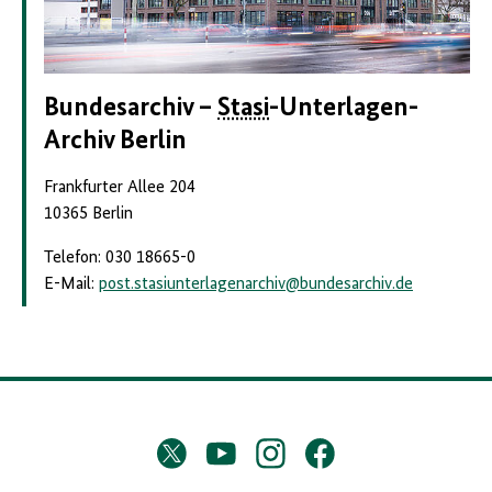
Bundesarchiv –
Stasi
-Unterlagen-
Archiv Berlin
Frankfurter Allee 204
10365 Berlin
Telefon: 030 18665-0
E-Mail:
post.stasiunterlagenarchiv
@
bundesarchiv.de
D
Twitter
YouTube
Instagram
Facebook
X
a