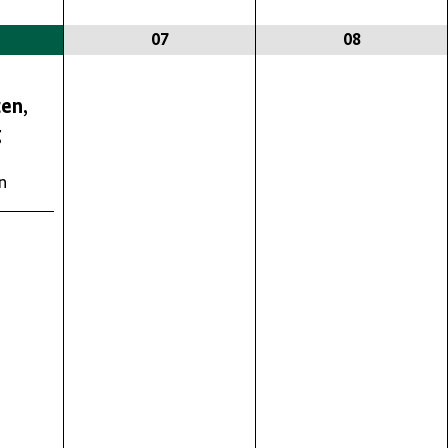
07
08
en,
g
in