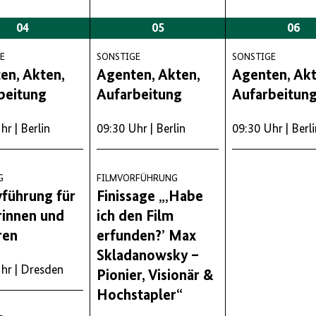
04
05
06
E
SONSTIGE
SONSTIGE
en, Akten,
Agenten, Akten,
Agenten, Akt
beitung
Aufarbeitung
Aufarbeitun
Uhr
| Berlin
09:30 Uhr
| Berlin
09:30 Uhr
| Berl
G
FILMVORFÜHRUNG
vführung für
Finissage „‚Habe
rinnen und
ich den Film
ren
erfunden?’ Max
Skladanowsky –
Uhr
| Dresden
Pionier, Visionär &
Hochstapler“