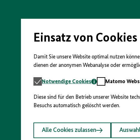
Direkt
zum
Seiteninhalt
springen
Einsatz von Cookies
Damit Sie unsere Website optimal nutzen können
dienen der anonymen Webanalyse oder ermöglic
Notwendige
Matomo
Notwendige Cookies
Matomo Webst
Cookies
Webstatistik
Diese sind für den Betrieb unserer Website tec
Besuchs automatisch gelöscht werden.
Alle Cookies zulassen
Auswahl