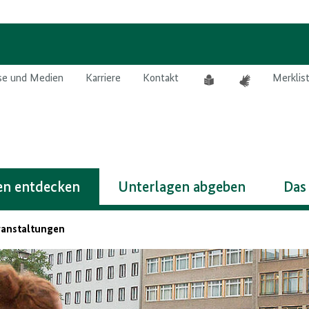
Leichte
Gebärdensprach
se und Medien
Karriere
Kontakt
Merklis
Sprache
n entdecken
Unterlagen abgeben
Das
ranstaltungen