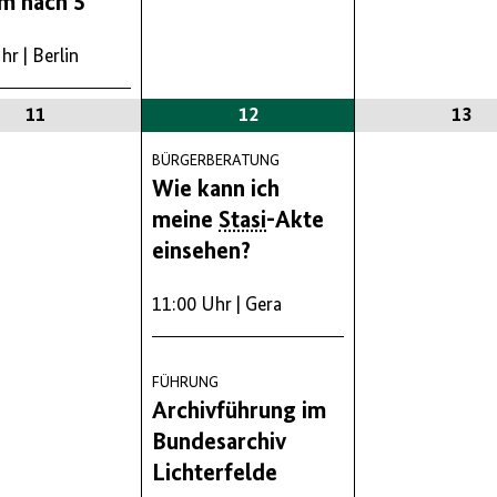
m nach 5
Uhr
| Berlin
11
12
13
BÜRGERBERATUNG
Wie kann ich
meine
Stasi
-Akte
einsehen?
11:00 Uhr
| Gera
FÜHRUNG
Archivführung im
Bundesarchiv
Lichterfelde