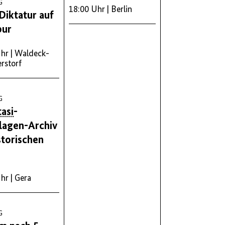
G
18:00 Uhr
| Berlin
Diktatur auf
pur
Uhr
| Waldeck-
storf
G
tasi
-
lagen-Archiv
storischen
Uhr
| Gera
G