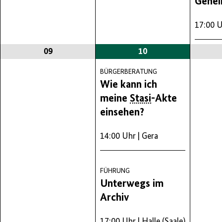
Gehei
17:00 
09
10
BÜRGERBERATUNG
Wie kann ich
meine
Stasi
-Akte
einsehen?
14:00 Uhr
| Gera
FÜHRUNG
Unterwegs im
Archiv
17:00 Uhr
| Halle (Saale)