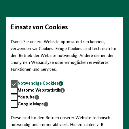
Einsatz von Cookies
Der Mauerbau in den Unterlagen der
Staatssicherheit
Damit Sie unsere Website optimal nutzen können,
verwenden wir Cookies. Einige Cookies sind technisch für
I. Die Abriegelung der Grenze
den Betrieb der Website notwendig. Andere dienen der
anonymen Webanalyse oder ermöglichen erweiterte
II. Berichte an die Staatsführung
Funktionen und Services.
Notwendige
Notwendige Cookies
III. Mielkes Album vom Mauerbau
Cookies
Matomo
Matomo Webstatistik
Webstatistik
Youtube
Youtube
IV. Repressionen und Mauertote
Google
Google Maps
Maps
Diese sind für den Betrieb unserer Website technisch
Zu allen Geschichten
notwendig und immer aktiviert. Hierzu zählen z. B.