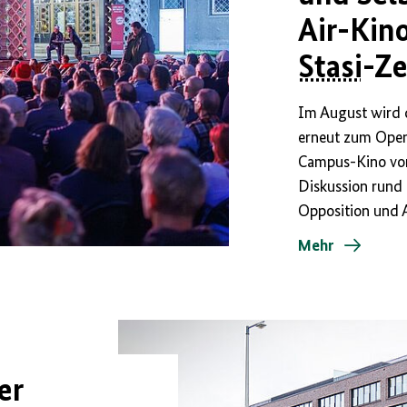
Air-Kin
Stasi
-Ze
Im August wird 
erneut zum Open-
Campus-Kino vom
Diskussion run
Opposition und A
Mehr
er