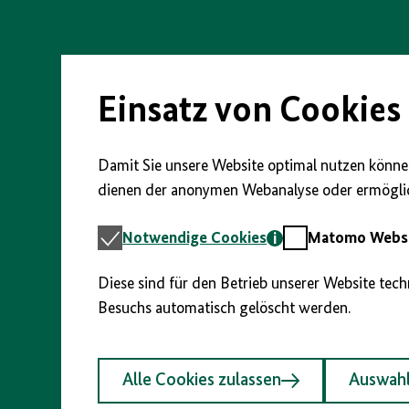
Direkt
zum
Seiteninhalt
springen
Einsatz von Cookies
Damit Sie unsere Website optimal nutzen können
dienen der anonymen Webanalyse oder ermöglic
Notwendige
Matomo
Notwendige Cookies
Matomo Webst
Cookies
Webstatistik
Diese sind für den Betrieb unserer Website tec
Besuchs automatisch gelöscht werden.
Alle Cookies zulassen
Auswahl