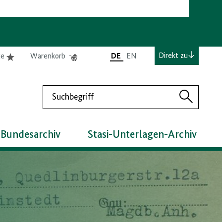
e
Elemente
Elemente
Direkt zu
te
Warenkorb
DE
EN
0
0
befinden
befinden
sich
sich
Suchen
in
im
Suchen
der
Warenkorb
Merkliste
 Bundesarchiv
Stasi-Unterlagen-Archiv