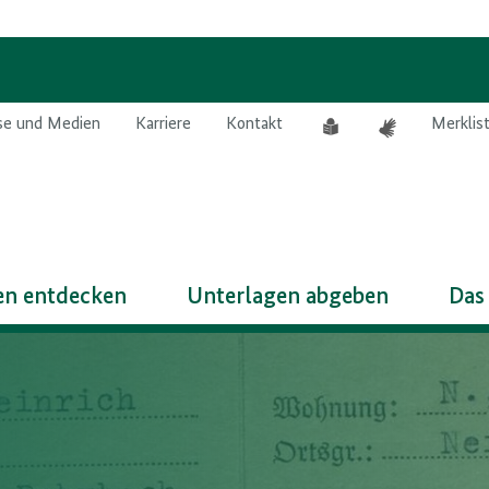
Leichte
Gebärdensprach
se und Medien
Karriere
Kontakt
Merklis
Sprache
n entdecken
Unterlagen abgeben
Das