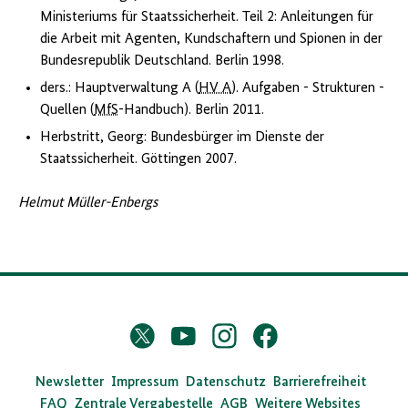
Ministeriums für Staatssicherheit. Teil 2: Anleitungen für
die Arbeit mit Agenten, Kundschaftern und Spionen in der
Bundesrepublik Deutschland. Berlin 1998.
ders.: Hauptverwaltung A (
HV A
). Aufgaben - Strukturen -
Quellen (
MfS
-Handbuch). Berlin 2011.
Herbstritt, Georg: Bundesbürger im Dienste der
Staatssicherheit. Göttingen 2007.
Helmut Müller-Enbergs
D
Twitter
YouTube
Instagram
Facebook
X
a
s
Newsletter
Impressum
Datenschutz
Barrierefreiheit
FAQ
Zentrale Vergabestelle
AGB
Weitere Websites