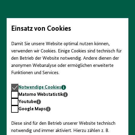
Einsatz von Cookies
Berlin
Damit Sie unsere Website optimal nutzen können,
I. Ursachen
verwenden wir Cookies. Einige Cookies sind technisch für
den Betrieb der Website notwendig. Andere dienen der
II. Aufstand in den Bezirken
Unter
anonymen Webanalyse oder ermöglichen erweiterte
öffne
Funktionen und Services.
und
schli
III. Die Rolle des MfS
Notwendige
Notwendige Cookies
Cookies
Matomo
Matomo Webstatistik
IV. Die Sicht westlicher Geheimdienste
Webstatistik
Youtube
Youtube
Google
Google Maps
Maps
V. Folgen
Diese sind für den Betrieb unserer Website technisch
notwendig und immer aktiviert. Hierzu zählen z. B.
Zu allen Geschichten