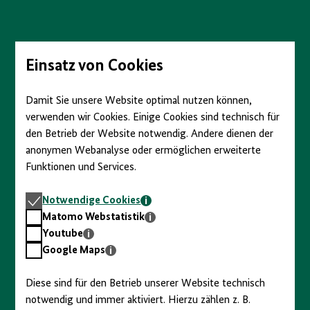
Einsatz von Cookies
Erfurt
Damit Sie unsere Website optimal nutzen können,
I. Ursachen
verwenden wir Cookies. Einige Cookies sind technisch für
den Betrieb der Website notwendig. Andere dienen der
II. Aufstand in den Bezirken
Unter
anonymen Webanalyse oder ermöglichen erweiterte
öffne
Funktionen und Services.
und
schli
III. Die Rolle des MfS
Notwendige
Notwendige Cookies
Cookies
Matomo
Matomo Webstatistik
IV. Die Sicht westlicher Geheimdienste
Webstatistik
Youtube
Youtube
Google
Google Maps
Maps
V. Folgen
Diese sind für den Betrieb unserer Website technisch
notwendig und immer aktiviert. Hierzu zählen z. B.
Zu allen Geschichten