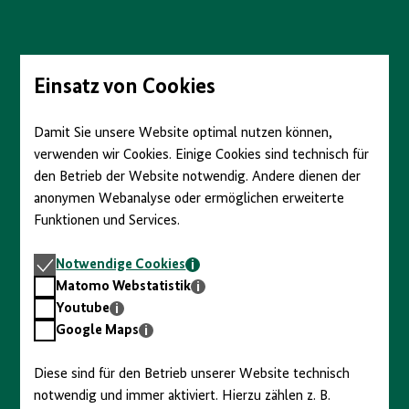
Einsatz von Cookies
Halle
Damit Sie unsere Website optimal nutzen können,
I. Ursachen
verwenden wir Cookies. Einige Cookies sind technisch für
den Betrieb der Website notwendig. Andere dienen der
II. Aufstand in den Bezirken
Unter
anonymen Webanalyse oder ermöglichen erweiterte
öffne
Funktionen und Services.
und
schli
III. Die Rolle des MfS
Notwendige
Notwendige Cookies
Cookies
Matomo
Matomo Webstatistik
IV. Die Sicht westlicher Geheimdienste
Webstatistik
Youtube
Youtube
Google
Google Maps
Maps
V. Folgen
Diese sind für den Betrieb unserer Website technisch
notwendig und immer aktiviert. Hierzu zählen z. B.
Zu allen Geschichten