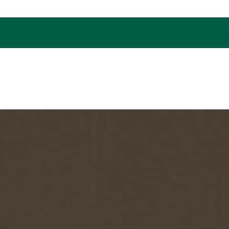
Juni 
Juli 
Augus
Septe
Oktob
Novem
Dezem