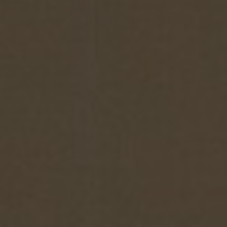
Janua
Febru
März 
April
Mai 1
Juni 
Juli 