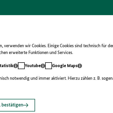
Schla
, verwenden wir Cookies. Einige Cookies sind technisch für d
hen erweiterte Funktionen und Services.
Febru
Youtube
Google
atistik
Youtube
Google Maps
März 
Maps
hnisch notwendig und immer aktiviert. Hierzu zählen z. B. soge
April
Mai 1
 bestätigen