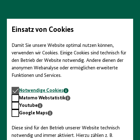
Einsatz von Cookies
Schlaglichter einer Revolution
Damit Sie unsere Website optimal nutzen können,
Februar 1848
verwenden wir Cookies. Einige Cookies sind technisch für
den Betrieb der Website notwendig. Andere dienen der
März 1848
anonymen Webanalyse oder ermöglichen erweiterte
Funktionen und Services.
April 1848
Notwendige
Notwendige Cookies
Cookies
Matomo
Matomo Webstatistik
Mai 1848
Webstatistik
Youtube
Youtube
Google
Google Maps
Maps
Juni 1848
Diese sind für den Betrieb unserer Website technisch
notwendig und immer aktiviert. Hierzu zählen z. B.
Juli 1848