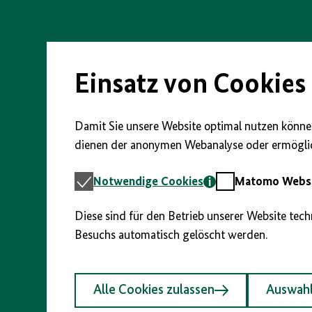
Direkt
zum
Seiteninhalt
springen
Einsatz von Cookies
Damit Sie unsere Website optimal nutzen können
dienen der anonymen Webanalyse oder ermöglic
Notwendige
Matomo
Notwendige Cookies
Matomo Webst
Cookies
Webstatistik
Diese sind für den Betrieb unserer Website tec
Besuchs automatisch gelöscht werden.
Alle Cookies zulassen
Auswahl