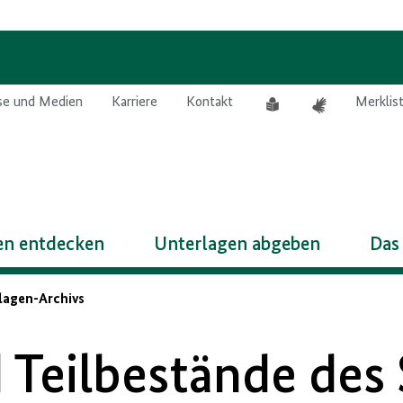
Leichte
Gebärdensprach
se und Medien
Karriere
Kontakt
Merklis
Sprache
n entdecken
Unterlagen abgeben
Das
lagen-Archivs
Teilbestände des 