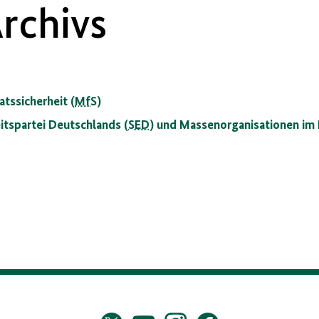
rchivs
atssicherheit (
MfS
)
eitspartei Deutschlands (
SED
) und Massenorganisationen im 
Twitter
YouTube
Instagram
Facebook