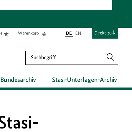
e
Elemente
Elemente
Direkt zu
te
Warenkorb
DE
EN
0
0
befinden
befinden
sich
sich
Suchen
in
im
Suchen
der
Warenkorb
Merkliste
 Bundesarchiv
Stasi-Unterlagen-Archiv
Stasi-