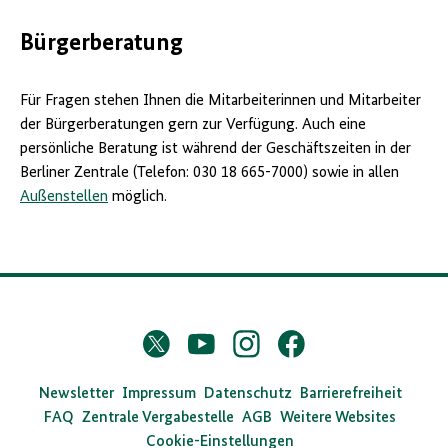
Bürgerberatung
Für Fragen stehen Ihnen die Mitarbeiterinnen und Mitarbeiter
der Bürgerberatungen gern zur Verfügung. Auch eine
persönliche Beratung ist während der Geschäftszeiten in der
Berliner Zentrale (Telefon: 030 18 665-7000) sowie in allen
Außenstellen
möglich.
D
Twitter
YouTube
Instagram
Facebook
X
a
s
Newsletter
Impressum
Datenschutz
Barrierefreiheit
FAQ
Zentrale Vergabestelle
AGB
Weitere Websites
B
Cookie-Einstellungen