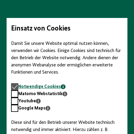
anzeigen/verbergen
Direkt
zum
Seiteninhalt
springen
Einsatz von Cookies
Damit Sie unsere Website optimal nutzen können,
verwenden wir Cookies. Einige Cookies sind technisch für
den Betrieb der Website notwendig. Andere dienen der
anonymen Webanalyse oder ermöglichen erweiterte
Funktionen und Services.
Notwendige
Notwendige Cookies
Cookies
Matomo
Matomo Webstatistik
Webstatistik
Youtube
Youtube
Google
Google Maps
Maps
Diese sind für den Betrieb unserer Website technisch
notwendig und immer aktiviert. Hierzu zählen z. B.