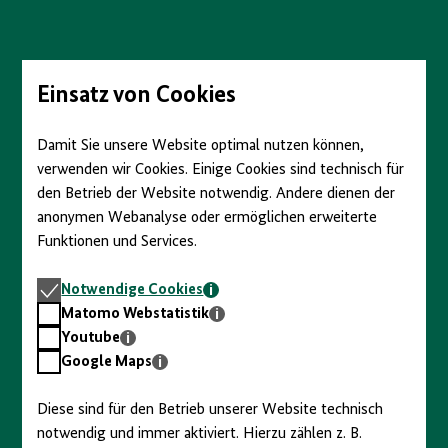
Direkt
zum
Seiteninhalt
springen
Einsatz von Cookies
Damit Sie unsere Website optimal nutzen können,
verwenden wir Cookies. Einige Cookies sind technisch für
den Betrieb der Website notwendig. Andere dienen der
anonymen Webanalyse oder ermöglichen erweiterte
Funktionen und Services.
Notwendige
Notwendige Cookies
Cookies
Matomo
Matomo Webstatistik
Webstatistik
Youtube
Youtube
Google
Google Maps
Maps
Diese sind für den Betrieb unserer Website technisch
notwendig und immer aktiviert. Hierzu zählen z. B.