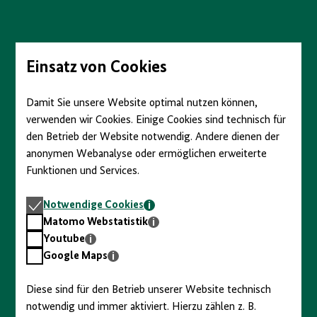
Direkt
zum
Seiteninhalt
springen
Einsatz von Cookies
Damit Sie unsere Website optimal nutzen können,
verwenden wir Cookies. Einige Cookies sind technisch für
den Betrieb der Website notwendig. Andere dienen der
anonymen Webanalyse oder ermöglichen erweiterte
Funktionen und Services.
Notwendige
Notwendige Cookies
Cookies
Matomo
Matomo Webstatistik
Webstatistik
Youtube
Youtube
Google
Google Maps
Maps
Diese sind für den Betrieb unserer Website technisch
notwendig und immer aktiviert. Hierzu zählen z. B.