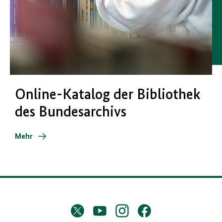
Online-Katalog der Bibliothek
des Bundesarchivs
Mehr
D
Twitter
YouTube
Instagram
Facebook
X
a