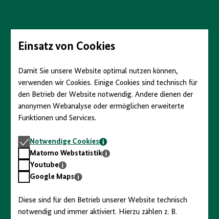
Direkt
zum
Seiteninhalt
springen
Einsatz von Cookies
Damit Sie unsere Website optimal nutzen können,
verwenden wir Cookies. Einige Cookies sind technisch für
den Betrieb der Website notwendig. Andere dienen der
anonymen Webanalyse oder ermöglichen erweiterte
Funktionen und Services.
Notwendige
Notwendige Cookies
Cookies
Matomo
Matomo Webstatistik
Webstatistik
Youtube
Youtube
Google
Google Maps
Maps
Diese sind für den Betrieb unserer Website technisch
notwendig und immer aktiviert. Hierzu zählen z. B.