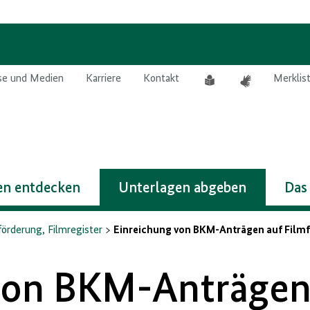
Leichte
Gebärdensprach
se und Medien
Karriere
Kontakt
Merklis
Sprache
n entdecken
Unterlagen abgeben
Das
örderung, Filmregister
Einreichung von BKM-Anträgen auf Film
von BKM-Anträgen