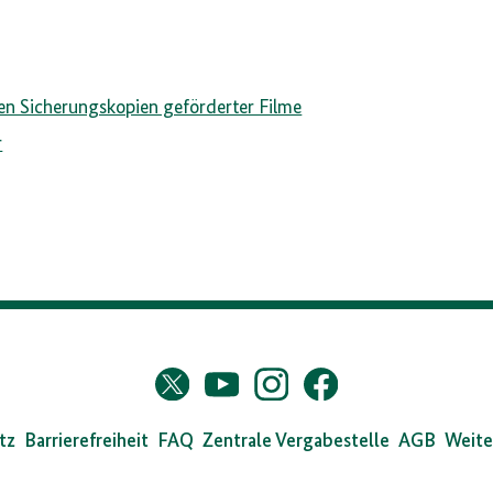
en Sicherungskopien geförderter Filme
r
s
Twitter
YouTube
Instagram
Facebook
X
dearchiv
tz
Barrierefreiheit
FAQ
Zentrale Vergabestelle
AGB
Weite