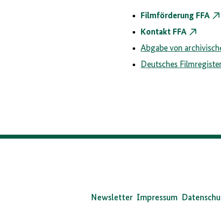
Filmförderung FFA
Kontakt FFA
Abgabe von archivisch
Deutsches Filmregiste
Da
Bun
Newsletter
Impressum
Datenschu
auf