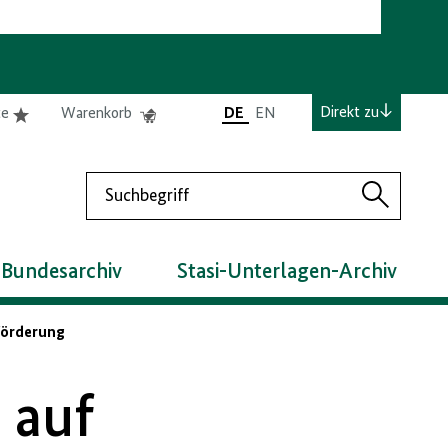
e
Elemente
Elemente
Direkt zu
te
Warenkorb
DE
EN
0
0
befinden
befinden
sich
sich
Suchen
in
im
Suchen
der
Warenkorb
Merkliste
 Bundesarchiv
Stasi-Unterlagen-Archiv
förderung
 auf