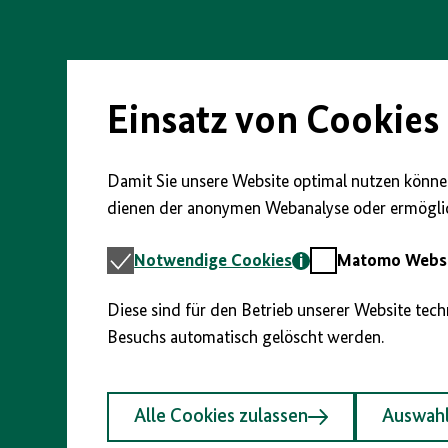
Direkt
zum
Seiteninhalt
springen
Einsatz von Cookies
Damit Sie unsere Website optimal nutzen können
dienen der anonymen Webanalyse oder ermöglic
Notwendige
Matomo
Notwendige Cookies
Matomo Webst
Cookies
Webstatistik
Diese sind für den Betrieb unserer Website tec
Besuchs automatisch gelöscht werden.
Alle Cookies zulassen
Auswahl