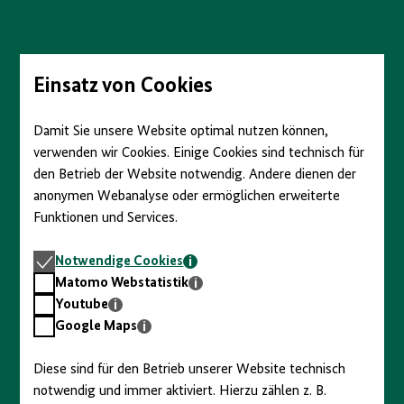
anzeigen/verbergen
Direkt
zum
Seiteninhalt
springen
Einsatz von Cookies
Damit Sie unsere Website optimal nutzen können,
verwenden wir Cookies. Einige Cookies sind technisch für
den Betrieb der Website notwendig. Andere dienen der
anonymen Webanalyse oder ermöglichen erweiterte
Funktionen und Services.
Notwendige
Notwendige Cookies
Cookies
Matomo
Matomo Webstatistik
Webstatistik
Youtube
Youtube
Google
Google Maps
Maps
Diese sind für den Betrieb unserer Website technisch
notwendig und immer aktiviert. Hierzu zählen z. B.