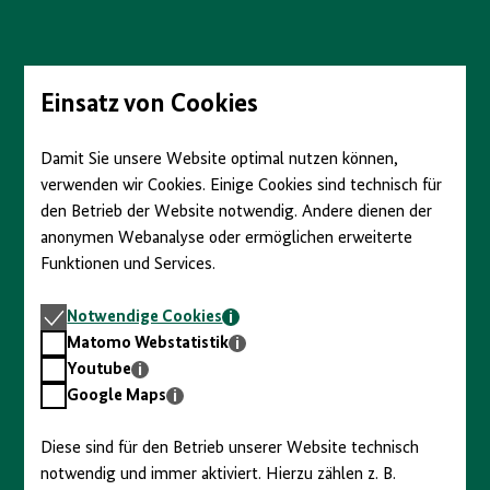
Direkt
zum
Seiteninhalt
springen
Einsatz von Cookies
Damit Sie unsere Website optimal nutzen können,
verwenden wir Cookies. Einige Cookies sind technisch für
den Betrieb der Website notwendig. Andere dienen der
anonymen Webanalyse oder ermöglichen erweiterte
Funktionen und Services.
Notwendige
Notwendige Cookies
Cookies
Matomo
Matomo Webstatistik
Webstatistik
Youtube
Youtube
Google
Google Maps
Maps
Diese sind für den Betrieb unserer Website technisch
notwendig und immer aktiviert. Hierzu zählen z. B.