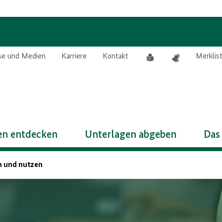
Leichte
Gebärdensprach
se und Medien
Karriere
Kontakt
Merklis
Sprache
n entdecken
Unterlagen abgeben
Das
n und nutzen