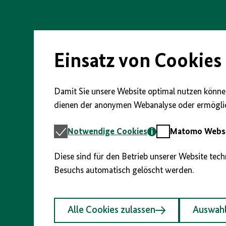
Direkt
zum
Seiteninhalt
springen
Einsatz von Cookies
Damit Sie unsere Website optimal nutzen können
dienen der anonymen Webanalyse oder ermöglic
Notwendige
Matomo
Notwendige Cookies
Matomo Webst
Cookies
Webstatistik
Diese sind für den Betrieb unserer Website tec
Besuchs automatisch gelöscht werden.
Alle Cookies zulassen
Auswahl