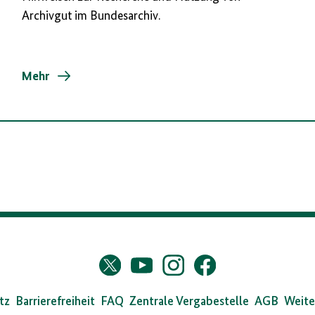
Archivgut im Bundesarchiv.
Mehr
s
Twitter
YouTube
Instagram
Facebook
X
dearchiv
tz
Barrierefreiheit
FAQ
Zentrale Vergabestelle
AGB
Weite