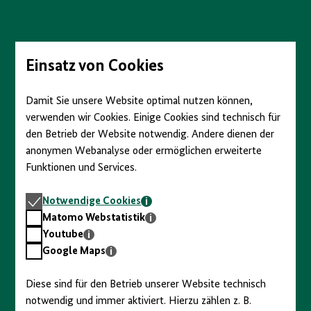
Direkt
zum
Seiteninhalt
springen
Einsatz von Cookies
Damit Sie unsere Website optimal nutzen können,
verwenden wir Cookies. Einige Cookies sind technisch für
den Betrieb der Website notwendig. Andere dienen der
anonymen Webanalyse oder ermöglichen erweiterte
Funktionen und Services.
Notwendige
Notwendige Cookies
Cookies
Matomo
Matomo Webstatistik
Webstatistik
Youtube
Youtube
Google
Google Maps
Maps
Diese sind für den Betrieb unserer Website technisch
notwendig und immer aktiviert. Hierzu zählen z. B.