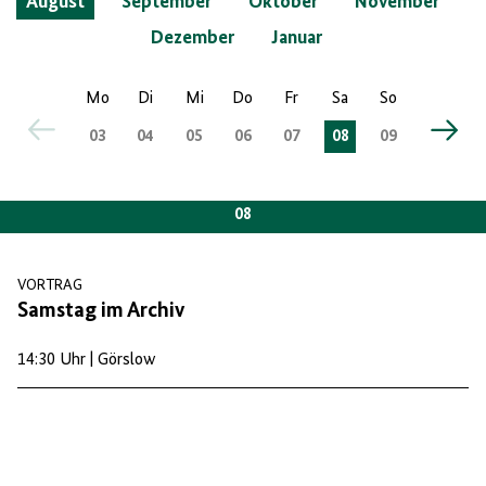
August
September
Oktober
November
Dezember
Januar
Mo
Di
Mi
Do
Fr
Sa
So
Mo
D
03
04
05
06
07
08
09
10
1
08
Montag
Dienstag
Mittwoch
Donnerstag
Freitag
VORTRAG
Samstag im Archiv
14:30 Uhr
| Görslow