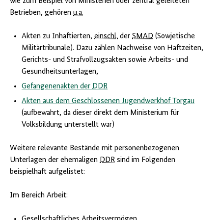
wie zum Beispiel von Ministerien oder zentral geleiteten
Betrieben, gehören
u.a.
Akten zu Inhaftierten,
einschl.
der
SMAD
(Sowjetische
Militärtribunale). Dazu zählen Nachweise von Haftzeiten,
Gerichts- und Strafvollzugsakten sowie Arbeits- und
Gesundheitsunterlagen,
Gefangenenakten der
DDR
Akten aus dem Geschlossenen Jugendwerkhof Torgau
(aufbewahrt, da dieser direkt dem Ministerium für
Volksbildung unterstellt war)
Weitere relevante Bestände mit personenbezogenen
Unterlagen der ehemaligen
DDR
sind im Folgenden
beispielhaft aufgelistet:
Im Bereich Arbeit:
Gesellschaftliches Arbeitsvermögen