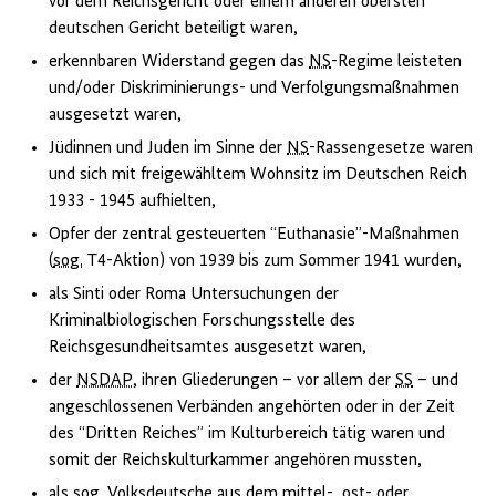
vor dem Reichsgericht oder einem anderen obersten
deutschen Gericht beteiligt waren,
erkennbaren Widerstand gegen das
NS
-Regime leisteten
und/oder Diskriminierungs- und Verfolgungsmaßnahmen
ausgesetzt waren,
Jüdinnen und Juden im Sinne der
NS
-Rassengesetze waren
und sich mit freigewähltem Wohnsitz im Deutschen Reich
1933 - 1945 aufhielten,
Opfer der zentral gesteuerten “Euthanasie”-Maßnahmen
(
sog.
T4-Aktion) von 1939 bis zum Sommer 1941 wurden,
als Sinti oder Roma Untersuchungen der
Kriminalbiologischen Forschungsstelle des
Reichsgesundheitsamtes ausgesetzt waren,
der
NSDAP
, ihren Gliederungen – vor allem der
SS
– und
angeschlossenen Verbänden angehörten oder in der Zeit
des “Dritten Reiches” im Kulturbereich tätig waren und
somit der Reichskulturkammer angehören mussten,
als
sog.
Volksdeutsche aus dem mittel-, ost- oder