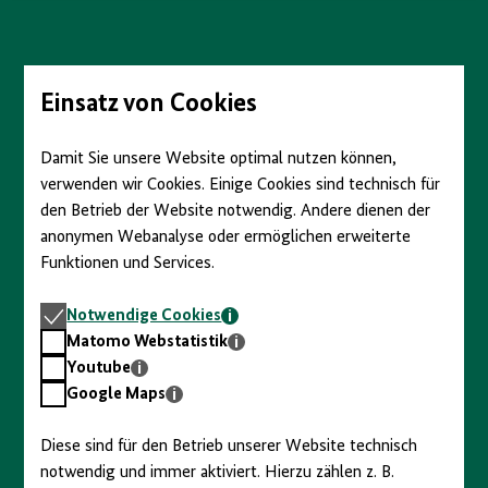
anzeigen/verbergen
Direkt
zum
Seiteninhalt
springen
Einsatz von Cookies
Damit Sie unsere Website optimal nutzen können,
verwenden wir Cookies. Einige Cookies sind technisch für
den Betrieb der Website notwendig. Andere dienen der
anonymen Webanalyse oder ermöglichen erweiterte
Funktionen und Services.
Notwendige
Notwendige Cookies
Cookies
Matomo
Matomo Webstatistik
Webstatistik
Youtube
Youtube
Google
Google Maps
Maps
Diese sind für den Betrieb unserer Website technisch
notwendig und immer aktiviert. Hierzu zählen z. B.