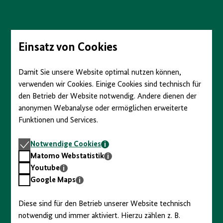
Direkt
zum
Seiteninhalt
springen
Einsatz von Cookies
Damit Sie unsere Website optimal nutzen können,
verwenden wir Cookies. Einige Cookies sind technisch für
den Betrieb der Website notwendig. Andere dienen der
anonymen Webanalyse oder ermöglichen erweiterte
Funktionen und Services.
Notwendige
Notwendige Cookies
Cookies
Matomo
Matomo Webstatistik
Webstatistik
Youtube
Youtube
Google
Google Maps
Maps
Diese sind für den Betrieb unserer Website technisch
notwendig und immer aktiviert. Hierzu zählen z. B.