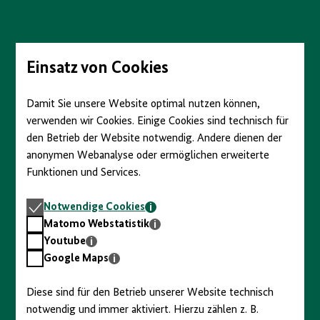
Direkt
zum
Seiteninhalt
springen
Einsatz von Cookies
Damit Sie unsere Website optimal nutzen können,
verwenden wir Cookies. Einige Cookies sind technisch für
den Betrieb der Website notwendig. Andere dienen der
anonymen Webanalyse oder ermöglichen erweiterte
Funktionen und Services.
Notwendige
Notwendige Cookies
Cookies
Matomo
Matomo Webstatistik
Webstatistik
Youtube
Youtube
Google
Google Maps
Maps
Diese sind für den Betrieb unserer Website technisch
notwendig und immer aktiviert. Hierzu zählen z. B.