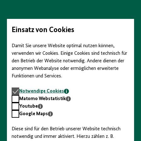
anzeigen/verbergen
Direkt
zum
Seiteninhalt
springen
Einsatz von Cookies
Damit Sie unsere Website optimal nutzen können,
verwenden wir Cookies. Einige Cookies sind technisch für
den Betrieb der Website notwendig. Andere dienen der
anonymen Webanalyse oder ermöglichen erweiterte
Funktionen und Services.
Notwendige
Notwendige Cookies
Cookies
Matomo
Matomo Webstatistik
Webstatistik
Youtube
Youtube
Google
Google Maps
Maps
Diese sind für den Betrieb unserer Website technisch
notwendig und immer aktiviert. Hierzu zählen z. B.