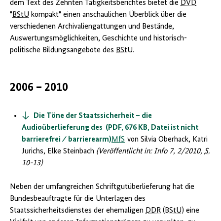
dem Text des Zehnten Tätigkeitsberichtes bietet die
DVD
"
BStU
kompakt" ei­nen anschaulichen Überblick über die
verschiedenen Archivalien­gattungen und Bestände,
Auswertungsmöglichkeiten, Geschichte und historisch-
politische Bildungsangebote des
BStU
.
2006 – 2010
Die Töne der Staatssicherheit – die
Audioüberlieferung des (PDF, 676 KB, Datei ist nicht
barrierefrei ⁄ barrierearm)
MfS
von Silvia Oberhack, Katri
Jurichs, Elke Steinbach
(Veröffentlicht in: Info 7, 2/2010,
S.
10-13)
Neben der umfangreichen Schriftgutüberlieferung hat die
Bundesbeauftragte für die Unterlagen des
Staatssicherheitsdienstes der ehemaligen
DDR
(
BStU
) eine