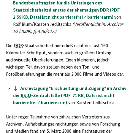
Bundesbeauftragten für die Unterlagen des
Staatssicherheitsdienstes der ehemaligen DDR (PDF,
2.59 KB, Datei ist nicht barrierefrei ⁄ barrierearm)
von
Ralf Blum/Karsten Jedlitschka
(Veröffentlicht in: Archivar
62 (2009),
S.
426/427.)
Die
DDR
-Staatsicherheit hinterließ nicht nur fast 160
Kilometer Schriftgut, sondern auch in großem Umfang
audiovisuelle Überlieferungen. Einen kleineren, jedoch
wichtigen Teil davon stellen neben den Ton- und
Fotoüberlieferungen die mehr als 2.000 Filme und Videos dar.
Archivtagung "Erschließung und Zugang" im Archiv
der
BStU
-Zentralstelle (PDF, 71 KB, Datei ist nicht
barrierefrei ⁄ barrierearm)
von Karsten Jedlitschka
Unter reger Teilnahme von zahlreichen Vertretern aus
Archiven, Aufarbeitungseinrichtungen sowie von Forschung
und Medien fand am 5. März 2008 eine Fachtagung der