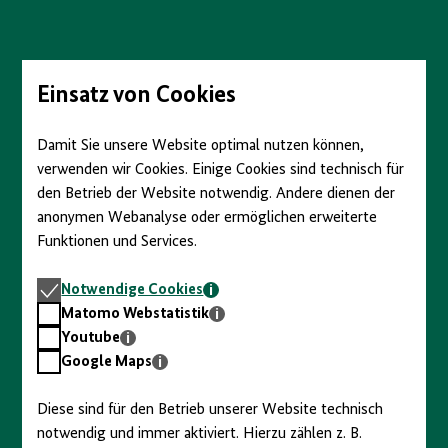
Direkt
zum
Seiteninhalt
springen
Einsatz von Cookies
Damit Sie unsere Website optimal nutzen können,
verwenden wir Cookies. Einige Cookies sind technisch für
den Betrieb der Website notwendig. Andere dienen der
anonymen Webanalyse oder ermöglichen erweiterte
Funktionen und Services.
Notwendige
Notwendige Cookies
Cookies
Matomo
Matomo Webstatistik
Webstatistik
Youtube
Youtube
Google
Google Maps
Maps
Diese sind für den Betrieb unserer Website technisch
notwendig und immer aktiviert. Hierzu zählen z. B.