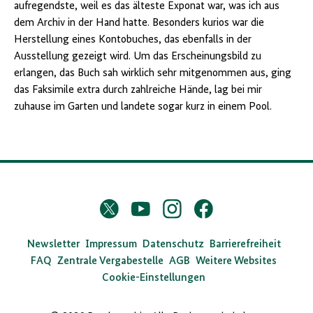
aufregendste, weil es das älteste Exponat war, was ich aus
dem Archiv in der Hand hatte. Besonders kurios war die
Herstellung eines Kontobuches, das ebenfalls in der
Ausstellung gezeigt wird. Um das Erscheinungsbild zu
erlangen, das Buch sah wirklich sehr mitgenommen aus, ging
das Faksimile extra durch zahlreiche Hände, lag bei mir
zuhause im Garten und landete sogar kurz in einem Pool.
D
Twitter
YouTube
Instagram
Facebook
X
a
s
Newsletter
Impressum
Datenschutz
Barrierefreiheit
FAQ
Zentrale Vergabestelle
AGB
Weitere Websites
B
Cookie-Einstellungen
u
n