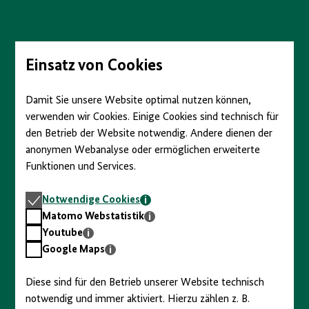
anzeigen/verbergen
Direkt
zum
Seiteninhalt
springen
Einsatz von Cookies
Damit Sie unsere Website optimal nutzen können,
verwenden wir Cookies. Einige Cookies sind technisch für
den Betrieb der Website notwendig. Andere dienen der
anonymen Webanalyse oder ermöglichen erweiterte
Funktionen und Services.
Notwendige
Notwendige Cookies
Cookies
Matomo
Matomo Webstatistik
Webstatistik
Youtube
Youtube
Google
Google Maps
Maps
Diese sind für den Betrieb unserer Website technisch
notwendig und immer aktiviert. Hierzu zählen z. B.