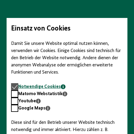
anzeigen/verbergen
Direkt
zum
Seiteninhalt
springen
Einsatz von Cookies
Damit Sie unsere Website optimal nutzen können,
verwenden wir Cookies. Einige Cookies sind technisch für
den Betrieb der Website notwendig. Andere dienen der
anonymen Webanalyse oder ermöglichen erweiterte
Funktionen und Services.
Notwendige
Notwendige Cookies
Cookies
Matomo
Matomo Webstatistik
Webstatistik
Youtube
Youtube
Google
Google Maps
Maps
Diese sind für den Betrieb unserer Website technisch
notwendig und immer aktiviert. Hierzu zählen z. B.