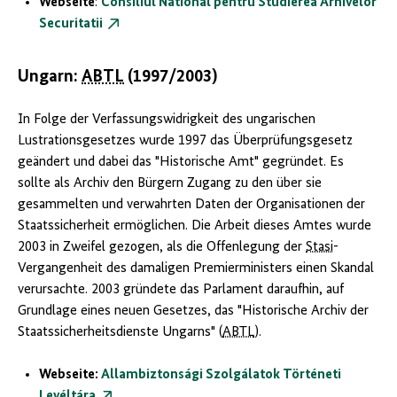
Webseite
:
Consiliul National pentru Studierea Arhivelor
Securitatii
Ungarn:
ABTL
(1997/2003)
In Folge der Verfassungswidrigkeit des ungarischen
Lustrationsgesetzes wurde 1997 das Überprüfungsgesetz
geändert und dabei das "Historische Amt" gegründet. Es
sollte als Archiv den Bürgern Zugang zu den über sie
gesammelten und verwahrten Daten der Organisationen der
Staatssicherheit ermöglichen. Die Arbeit dieses Amtes wurde
2003 in Zweifel gezogen, als die Offenlegung der
Stasi
-
Vergangenheit des damaligen Premierministers einen Skandal
verursachte. 2003 gründete das Parlament daraufhin, auf
Grundlage eines neuen Gesetzes, das "Historische Archiv der
Staatssicherheitsdienste Ungarns" (
ABTL
).
Webseite
:
Allambiztonsági Szolgálatok Történeti
Levéltára