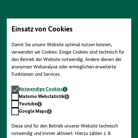
Direkt
zum
Seiteninhalt
springen
Einsatz von Cookies
Damit Sie unsere Website optimal nutzen können,
verwenden wir Cookies. Einige Cookies sind technisch für
den Betrieb der Website notwendig. Andere dienen der
anonymen Webanalyse oder ermöglichen erweiterte
Funktionen und Services.
Notwendige
Notwendige Cookies
Cookies
Matomo
Matomo Webstatistik
Webstatistik
Youtube
Youtube
Google
Google Maps
Maps
Diese sind für den Betrieb unserer Website technisch
notwendig und immer aktiviert. Hierzu zählen z. B.