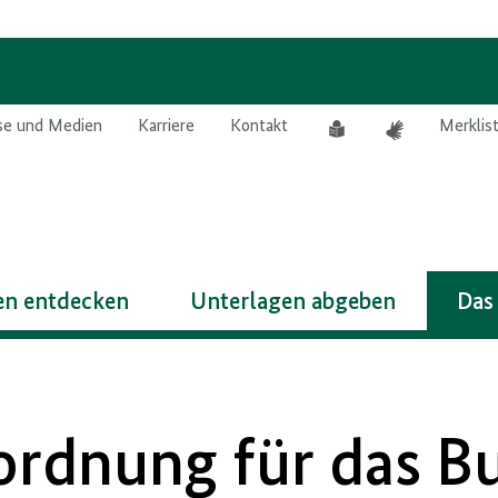
Leichte
Gebärdensprach
se und Medien
Karriere
Kontakt
Merklis
Sprache
n entdecken
Unterlagen abgeben
Das
ordnung für das B