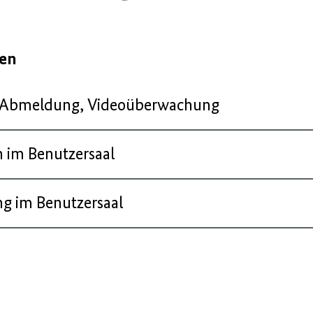
gen
d Abmeldung, Videoüberwachung
n im Benutzersaal
ng im Benutzersaal
rgen