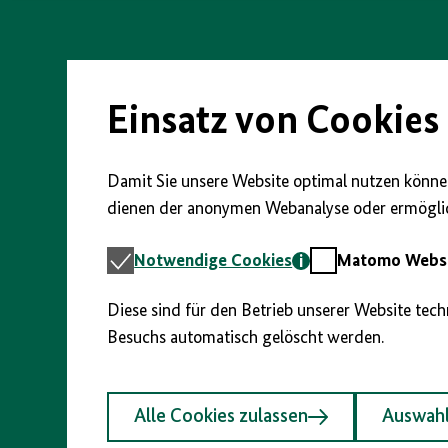
vorherigen
nächsten
anzeigen/verbergen
Direkt
Abschnitt
Abschnitt
zum
Seiteninhalt
springen
springen
springen
Einsatz von Cookies
Damit Sie unsere Website optimal nutzen können
dienen der anonymen Webanalyse oder ermöglic
Notwendige
Matomo
Notwendige Cookies
Matomo Webst
Cookies
Webstatistik
Diese sind für den Betrieb unserer Website tec
Besuchs automatisch gelöscht werden.
Alle Cookies zulassen
Auswahl