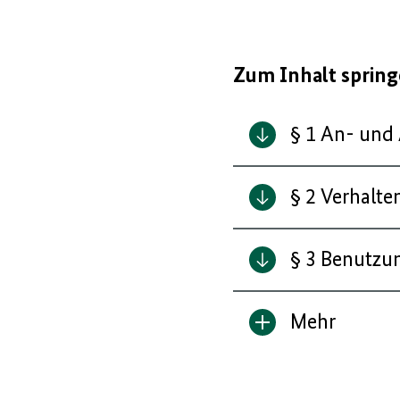
Zum Inhalt sprin
§ 1 An- un
§ 2 Verhalte
§ 3 Benutzu
Mehr
Inhalt
anzeigen/verbe