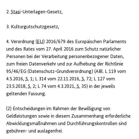
2.
Stasi
-Unterlagen-Gesetz,
3. Kulturgutschutzgesetz,
4. Verordnung (
EU
) 2016/679 des Europäischen Parlaments
und des Rates vom 27. April 2016 zum Schutz natürlicher
Personen bei der Verarbeitung personenbezogener Daten,
zum freien Datenverkehr und zur Aufhebung der Richtlinie
95/46/EG (Datenschutz-Grundverordnung) (ABl. L 119 vom
4.5.2016,
S.
1; L 314 vom 22.11.2016,
S.
72; L 127 vom
23.5.2018,
S.
2; L 74 vom 4.3.2021,
S.
35) in der jeweils
geltenden Fassung.
(2) Entscheidungen im Rahmen der Bewilligung von
Geldleistungen sowie in diesem Zusammenhang erforderliche
Abwicklungsmaßnahmen und Durchführungs­kontrollen sind
gebühren- und auslagenfrei.