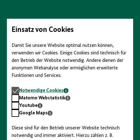
anzeigen/verbergen
Direkt
zum
Seiteninhalt
springen
Einsatz von Cookies
Damit Sie unsere Website optimal nutzen können,
verwenden wir Cookies. Einige Cookies sind technisch für
den Betrieb der Website notwendig. Andere dienen der
anonymen Webanalyse oder ermöglichen erweiterte
Funktionen und Services.
Notwendige
Notwendige Cookies
Cookies
Matomo
Matomo Webstatistik
Webstatistik
Youtube
Youtube
Google
Google Maps
Maps
Diese sind für den Betrieb unserer Website technisch
notwendig und immer aktiviert. Hierzu zählen z. B.