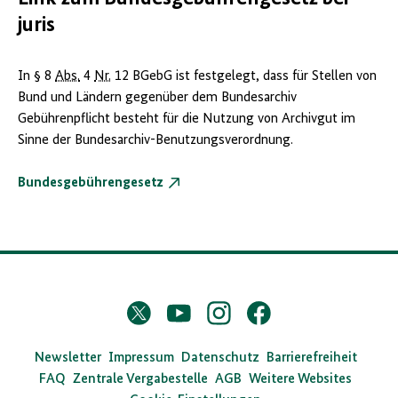
juris
In § 8
Abs.
4
Nr.
12 BGebG ist festgelegt, dass für Stellen von
Bund und Ländern gegenüber dem Bundesarchiv
Gebührenpflicht besteht für die Nutzung von Archivgut im
Sinne der Bundesarchiv-Benutzungsverordnung.
Bundesgebührengesetz
D
Twitter
YouTube
Instagram
Facebook
X
a
s
Newsletter
Impressum
Datenschutz
Barrierefreiheit
FAQ
Zentrale Vergabestelle
AGB
Weitere Websites
B