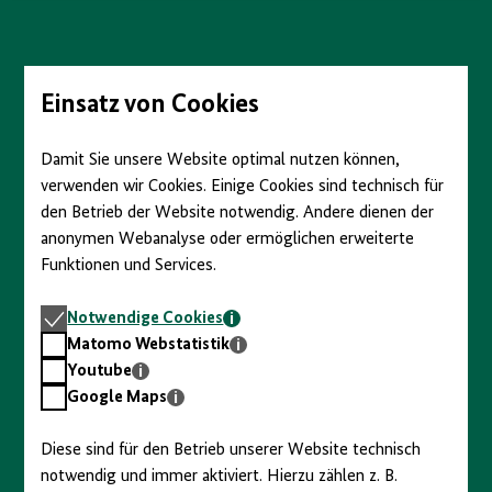
anzeigen/verbergen
Direkt
zum
Seiteninhalt
springen
Einsatz von Cookies
Damit Sie unsere Website optimal nutzen können,
verwenden wir Cookies. Einige Cookies sind technisch für
den Betrieb der Website notwendig. Andere dienen der
anonymen Webanalyse oder ermöglichen erweiterte
Funktionen und Services.
Notwendige
Notwendige Cookies
Cookies
Matomo
Matomo Webstatistik
Webstatistik
Youtube
Youtube
Google
Google Maps
Maps
Diese sind für den Betrieb unserer Website technisch
notwendig und immer aktiviert. Hierzu zählen z. B.