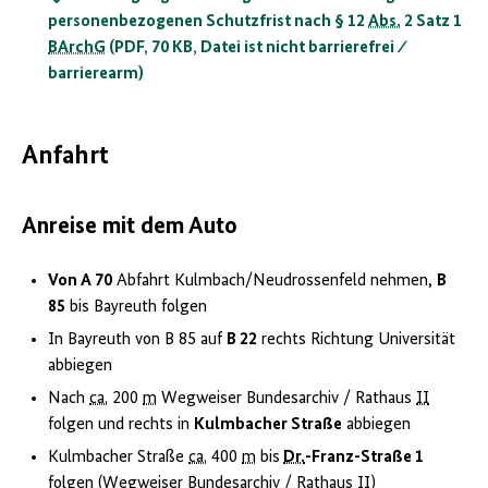
personenbezogenen Schutzfrist nach § 12
Abs.
2 Satz 1
BArchG
(PDF, 70 KB, Datei ist nicht barrierefrei ⁄
barrierearm)
Anfahrt
Anreise mit dem Auto
Von A 70
Abfahrt Kulmbach/Neudrossenfeld nehmen,
B
85
bis Bayreuth folgen
In Bayreuth von B 85 auf
B 22
rechts Richtung Universität
abbiegen
Nach
ca.
200
m
Wegweiser Bundesarchiv / Rathaus
II
folgen und rechts in
Kulmbacher Straße
abbiegen
Kulmbacher Straße
ca.
400
m
bis
Dr.
-Franz-Straße 1
folgen (Wegweiser Bundesarchiv / Rathaus
II
)