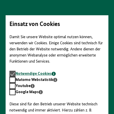
anzeigen/verbergen
Direkt
zum
Seiteninhalt
springen
Einsatz von Cookies
Damit Sie unsere Website optimal nutzen können,
verwenden wir Cookies. Einige Cookies sind technisch für
den Betrieb der Website notwendig. Andere dienen der
anonymen Webanalyse oder ermöglichen erweiterte
Funktionen und Services.
Notwendige
Notwendige Cookies
Cookies
Matomo
Matomo Webstatistik
Webstatistik
Youtube
Youtube
Google
Google Maps
Maps
Diese sind für den Betrieb unserer Website technisch
notwendig und immer aktiviert. Hierzu zählen z. B.