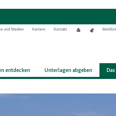
Leichte
Gebärdensprach
se und Medien
Karriere
Kontakt
Merklis
Sprache
n entdecken
Unterlagen abgeben
Das