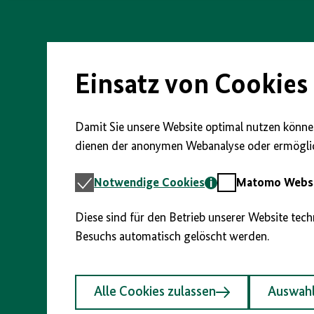
vorherigen
nächsten
anzeigen/verbergen
Direkt
Abschnitt
Abschnitt
zum
Seiteninhalt
springen
springen
springen
Einsatz von Cookies
Damit Sie unsere Website optimal nutzen können
dienen der anonymen Webanalyse oder ermöglic
Notwendige
Matomo
Notwendige Cookies
Matomo Webst
Cookies
Webstatistik
Diese sind für den Betrieb unserer Website tec
Besuchs automatisch gelöscht werden.
Alle Cookies zulassen
Auswahl