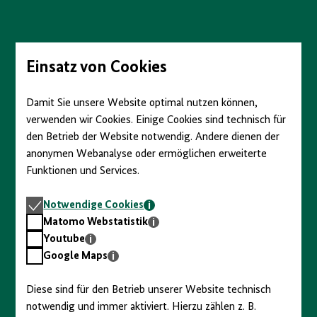
anzeigen/verbergen
Direkt
zum
Seiteninhalt
springen
Einsatz von Cookies
Damit Sie unsere Website optimal nutzen können,
verwenden wir Cookies. Einige Cookies sind technisch für
den Betrieb der Website notwendig. Andere dienen der
anonymen Webanalyse oder ermöglichen erweiterte
Funktionen und Services.
Notwendige
Notwendige Cookies
Cookies
Matomo
Matomo Webstatistik
Webstatistik
Youtube
Youtube
Google
Google Maps
Maps
Diese sind für den Betrieb unserer Website technisch
notwendig und immer aktiviert. Hierzu zählen z. B.