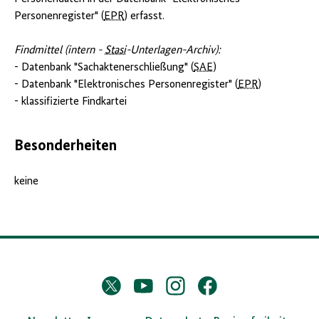
Personenregister" (
EPR
) erfasst.
Findmittel (intern -
Stasi
-Unterlagen-Archiv):
- Datenbank "Sachaktenerschließung" (
SAE
)
- Datenbank "Elektronisches Personenregister" (
EPR
)
- klassifizierte Findkartei
Besonderheiten
keine
D
Twitter
YouTube
Instagram
Facebook
X
a