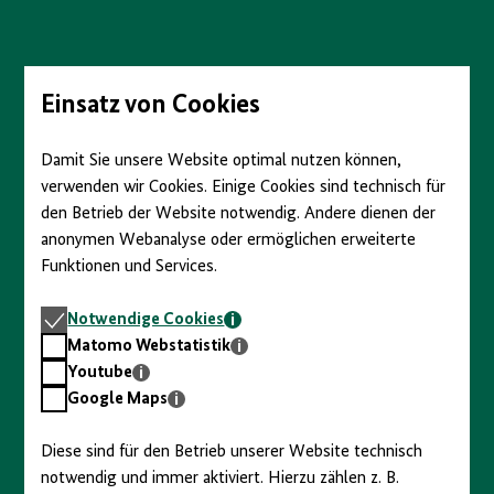
Direkt
zum
Seiteninhalt
springen
Einsatz von Cookies
Damit Sie unsere Website optimal nutzen können,
verwenden wir Cookies. Einige Cookies sind technisch für
den Betrieb der Website notwendig. Andere dienen der
anonymen Webanalyse oder ermöglichen erweiterte
Funktionen und Services.
Notwendige
Notwendige Cookies
Cookies
Matomo
Matomo Webstatistik
Webstatistik
Youtube
Youtube
Google
Google Maps
Maps
Diese sind für den Betrieb unserer Website technisch
notwendig und immer aktiviert. Hierzu zählen z. B.