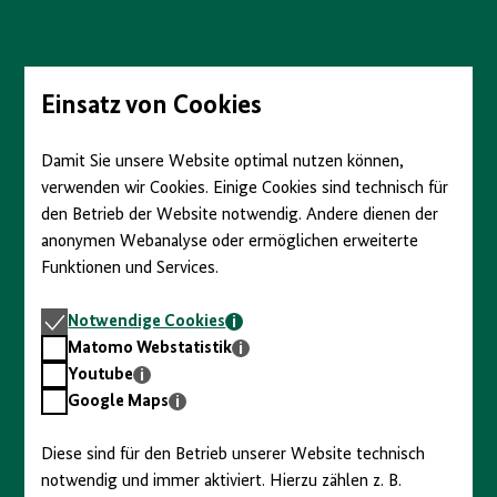
Direkt
zum
Seiteninhalt
springen
Einsatz von Cookies
Damit Sie unsere Website optimal nutzen können,
verwenden wir Cookies. Einige Cookies sind technisch für
den Betrieb der Website notwendig. Andere dienen der
anonymen Webanalyse oder ermöglichen erweiterte
Funktionen und Services.
Notwendige
Notwendige Cookies
Cookies
Matomo
Matomo Webstatistik
Webstatistik
Youtube
Youtube
Google
Google Maps
Maps
Diese sind für den Betrieb unserer Website technisch
notwendig und immer aktiviert. Hierzu zählen z. B.