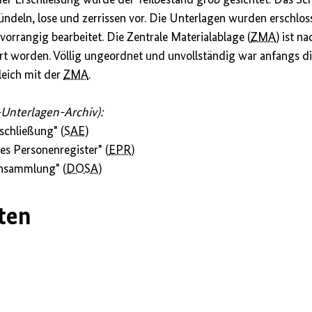
ündeln, lose und zerrissen vor. Die Unterlagen wurden erschl
orrangig bearbeitet. Die Zentrale Materialablage (
ZMA
) ist n
 worden. Völlig ungeordnet und unvollständig war anfangs d
leich mit der
ZMA
.
-Unterlagen-Archiv):
schließung" (
SAE
)
es Personenregister" (
EPR
)
nsammlung" (
DOSA
)
ten