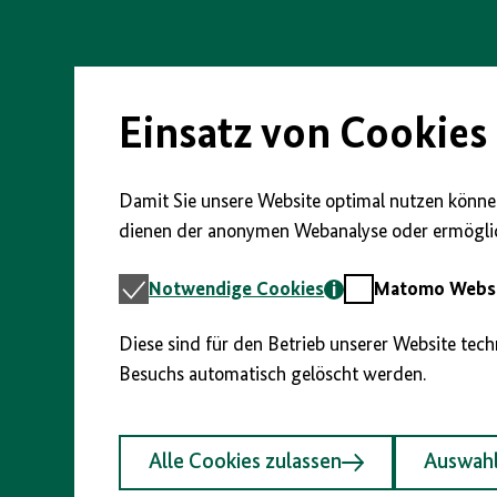
vorherigen
nächsten
anzeigen/verbergen
Direkt
Abschnitt
Abschnitt
zum
Seiteninhalt
springen
springen
springen
Einsatz von Cookies
Damit Sie unsere Website optimal nutzen können
dienen der anonymen Webanalyse oder ermöglic
Notwendige
Matomo
Notwendige Cookies
Matomo Webst
Cookies
Webstatistik
Diese sind für den Betrieb unserer Website tec
Besuchs automatisch gelöscht werden.
Alle Cookies zulassen
Auswahl