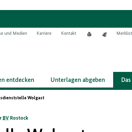
Leichte
Gebärdensprach
se und Medien
Karriere
Kontakt
Merklis
Sprache
n entdecken
Unterlagen abgeben
Das
isdienststelle Wolgast
er
BV
Rostock