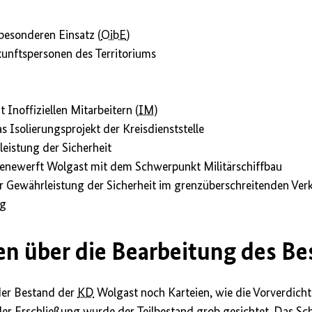
 besonderen Einsatz (
OibE
)
kunftspersonen des Territoriums
 Inoffiziellen Mitarbeitern (
IM
)
s Isolierungsprojekt der Kreisdienststelle
istung der Sicherheit
newerft Wolgast mit dem Schwerpunkt Militärschiffbau
 Gewährleistung der Sicherheit im grenzüberschreitenden Ver
ng
n über die Bearbeitung des Be
der Bestand der
KD
Wolgast noch Karteien, wie die Vorverdich
 der Erschließung wurde der Teilbestand grob gesichtet. Das Sc