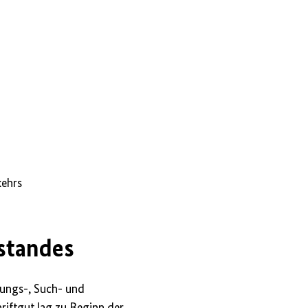
kehrs
standes
tungs-, Such- und
hriftgut lag zu Beginn der