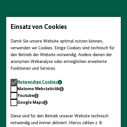
Direkt
zum
Seiteninhalt
springen
Einsatz von Cookies
Damit Sie unsere Website optimal nutzen können,
verwenden wir Cookies. Einige Cookies sind technisch für
den Betrieb der Website notwendig. Andere dienen der
anonymen Webanalyse oder ermöglichen erweiterte
Funktionen und Services.
Notwendige
Notwendige Cookies
Cookies
Matomo
Matomo Webstatistik
Webstatistik
Youtube
Youtube
Google
Google Maps
Maps
Diese sind für den Betrieb unserer Website technisch
notwendig und immer aktiviert. Hierzu zählen z. B.