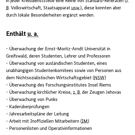
in jeder Kreisdienststelle eine Reihe von Standard-Referaten (z.
B
. Volkswirtschaft, Staatsapparat
usw.
), diese konnten aber
durch lokale Besonderheiten ergänzt werden.
Enthält
u. a.
- Überwachung der Ernst-Moritz-Arndt Universität in
Greifswald, deren Studenten, Lehrer und Professoren
- Überwachung von ausländischen Studenten, eines
unabhängigen Studentenkomitees sowie von Personen aus
dem Nichtsozialistischen Wirtschaftsgebiet (
NSW
)
- Überwachung des Forschungsinstitutes Insel Riems
- Überwachung kirchlicher Kreise,
z. B.
der Zeugen Jehovas
- Überwachung von Punks
- Kaderüberprüfungen
- Jahresarbeitspläne der Leitung
- Arbeit mit Inoffiziellen Mitarbeitern (
IM
)
- Personenlisten und Operativinformationen