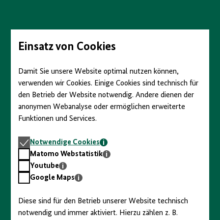
Direkt
zum
Seiteninhalt
springen
Einsatz von Cookies
Damit Sie unsere Website optimal nutzen können,
verwenden wir Cookies. Einige Cookies sind technisch für
den Betrieb der Website notwendig. Andere dienen der
anonymen Webanalyse oder ermöglichen erweiterte
Funktionen und Services.
Notwendige
Notwendige Cookies
Cookies
Matomo
Matomo Webstatistik
Webstatistik
Youtube
Youtube
Google
Google Maps
Maps
Diese sind für den Betrieb unserer Website technisch
notwendig und immer aktiviert. Hierzu zählen z. B.