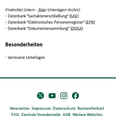
Findmittel (intern -
Stasi
-Unterlagen-Archiv):
- Datenbank "Sachaktenerschließung" (
SAE
)
- Datenbank "Elektronisches Personenregister" (
EPR
)
- Datenbank "Dokumentensammlung" (
DOSA
)
Besonderheiten
- zerrissene Unterlagen
D
Twitter
YouTube
Instagram
Facebook
X
a
s
Newsletter
Impressum
Datenschutz
Barrierefreiheit
FAQ
Zentrale Vergabestelle
AGB
Weitere Websites