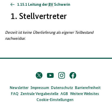
1.15.1 Leitung der
BV
Schwerin
1. Stellvertreter
Derzeit ist keine Überlieferung als eigener Teilbestand
nachweisbar.
D
Twitter
YouTube
Instagram
Facebook
X
a
s
Newsletter
Impressum
Datenschutz
Barrierefreiheit
FAQ
Zentrale Vergabestelle
AGB
Weitere Websites
B
Cookie-Einstellungen
u
n