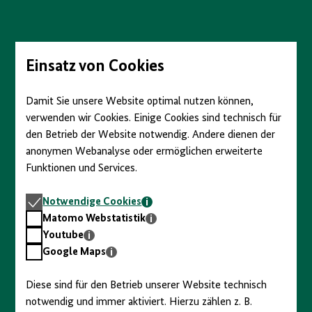
Direkt
zum
Seiteninhalt
springen
Einsatz von Cookies
Damit Sie unsere Website optimal nutzen können,
verwenden wir Cookies. Einige Cookies sind technisch für
den Betrieb der Website notwendig. Andere dienen der
anonymen Webanalyse oder ermöglichen erweiterte
Funktionen und Services.
Notwendige
Notwendige Cookies
Cookies
Matomo
Matomo Webstatistik
Webstatistik
Youtube
Youtube
Google
Google Maps
Maps
Diese sind für den Betrieb unserer Website technisch
notwendig und immer aktiviert. Hierzu zählen z. B.