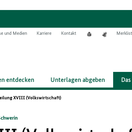
Leichte
Gebärdensprach
se und Medien
Karriere
Kontakt
Merklis
Sprache
n entdecken
Unterlagen abgeben
Das
teilung XVIII (Volkswirtschaft)
chwerin