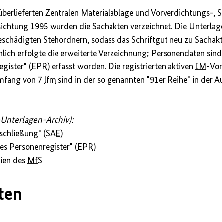
berlieferten Zentralen Materialablage und Vorverdichtungs-, 
sichtung 1995 wurden die Sachakten verzeichnet. Die Unterlag
beschädigten Stehordnern, sodass das Schriftgut neu zu Sachak
lich erfolgte die erweiterte Verzeichnung; Personendaten sin
gister" (
EPR
) erfasst worden. Die registrierten aktiven
IM
-Vo
mfang von 7
lfm
sind in der so genannten "91er Reihe" in der 
-Unterlagen-Archiv):
schließung" (
SAE
)
es Personenregister" (
EPR
)
eien des
MfS
ten