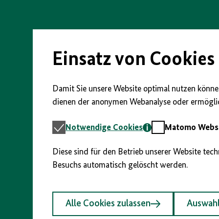
vorherigen
nächsten
anzeigen/verbergen
Direkt
Abschnitt
Abschnitt
zum
Seiteninhalt
springen
springen
springen
Einsatz von Cookies
Damit Sie unsere Website optimal nutzen können
dienen der anonymen Webanalyse oder ermöglic
Notwendige
Matomo
Notwendige Cookies
Matomo Webst
Cookies
Webstatistik
Diese sind für den Betrieb unserer Website tec
Besuchs automatisch gelöscht werden.
Alle Cookies zulassen
Auswahl