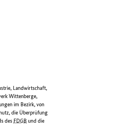
trie, Landwirtschaft,
werk Wittenberge,
ungen im Bezirk, von
hutz, die Überprüfung
ds des
FDGB
und die