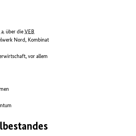
 a.
über die
VEB
elwerk Nord, Kombinat
rwirtschaft, vor allem
rmen
gentum
ilbestandes