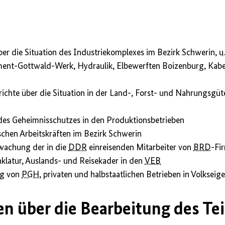
ber die Situation des Industriekomplexes im Bezirk Schwerin,
u.
ment-Gottwald-Werk, Hydraulik, Elbewerften Boizenburg, Kab
ichte über die Situation in der Land-, Forst- und Nahrungsgüte
 des Geheimnisschutzes in den Produktionsbetrieben
schen Arbeitskräften im Bezirk Schwerin
wachung der in die
DDR
einreisenden Mitarbeiter von
BRD
-Fi
latur, Auslands- und Reisekader in den
VEB
ng von
PGH
, privaten und halbstaatlichen Betrieben in Volksei
n über die Bearbeitung des Te