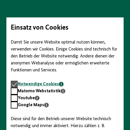
anzeigen/verbergen
Direkt
zum
Seiteninhalt
springen
Einsatz von Cookies
Damit Sie unsere Website optimal nutzen können,
verwenden wir Cookies. Einige Cookies sind technisch für
den Betrieb der Website notwendig. Andere dienen der
anonymen Webanalyse oder ermöglichen erweiterte
Funktionen und Services.
Notwendige
Notwendige Cookies
Cookies
Matomo
Matomo Webstatistik
Webstatistik
Youtube
Youtube
Google
Google Maps
Maps
Diese sind für den Betrieb unserer Website technisch
notwendig und immer aktiviert. Hierzu zählen z. B.