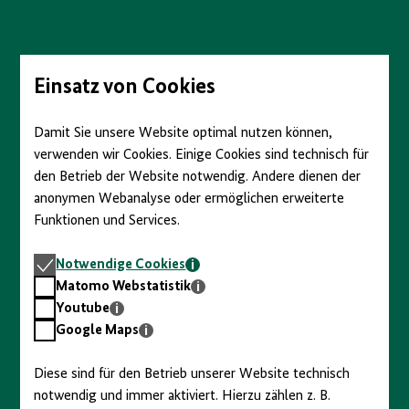
Direkt
zum
Seiteninhalt
springen
Einsatz von Cookies
Damit Sie unsere Website optimal nutzen können,
verwenden wir Cookies. Einige Cookies sind technisch für
den Betrieb der Website notwendig. Andere dienen der
anonymen Webanalyse oder ermöglichen erweiterte
Funktionen und Services.
Notwendige
Notwendige Cookies
Cookies
Matomo
Matomo Webstatistik
Webstatistik
Youtube
Youtube
Google
Google Maps
Maps
Diese sind für den Betrieb unserer Website technisch
notwendig und immer aktiviert. Hierzu zählen z. B.