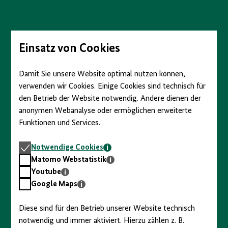
Direkt
zum
Seiteninhalt
springen
Einsatz von Cookies
Damit Sie unsere Website optimal nutzen können,
verwenden wir Cookies. Einige Cookies sind technisch für
den Betrieb der Website notwendig. Andere dienen der
anonymen Webanalyse oder ermöglichen erweiterte
Funktionen und Services.
Notwendige
Notwendige Cookies
Cookies
Matomo
Matomo Webstatistik
Webstatistik
Youtube
Youtube
Google
Google Maps
Maps
Diese sind für den Betrieb unserer Website technisch
notwendig und immer aktiviert. Hierzu zählen z. B.