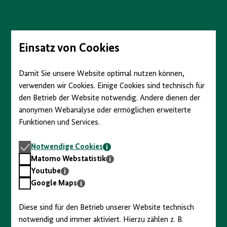
anzeigen/verbergen
Direkt
zum
Seiteninhalt
springen
Einsatz von Cookies
Damit Sie unsere Website optimal nutzen können,
verwenden wir Cookies. Einige Cookies sind technisch für
den Betrieb der Website notwendig. Andere dienen der
anonymen Webanalyse oder ermöglichen erweiterte
Funktionen und Services.
Notwendige
Notwendige Cookies
Cookies
Matomo
Matomo Webstatistik
Webstatistik
Youtube
Youtube
Google
Google Maps
Maps
Diese sind für den Betrieb unserer Website technisch
notwendig und immer aktiviert. Hierzu zählen z. B.