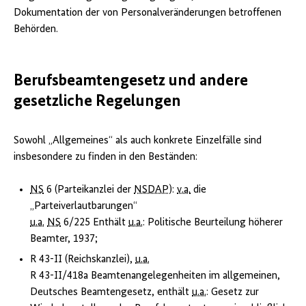
Dokumentation der von Personalveränderungen betroffenen
Behörden.
Berufsbeamtengesetz und andere
gesetzliche Regelungen
Sowohl „Allgemeines“ als auch konkrete Einzelfälle sind
insbesondere zu finden in den Beständen:
NS
6 (Parteikanzlei der
NSDAP
):
v.a.
die
„Parteiverlautbarungen“
u.a.
NS
6/225 Enthält
u.a.
: Politische Beurteilung höherer
Beamter, 1937;
R 43-II (Reichskanzlei),
u.a.
R 43-II/418a Beamtenangelegenheiten im allgemeinen,
Deutsches Beamtengesetz, enthält
u.a.
: Gesetz zur