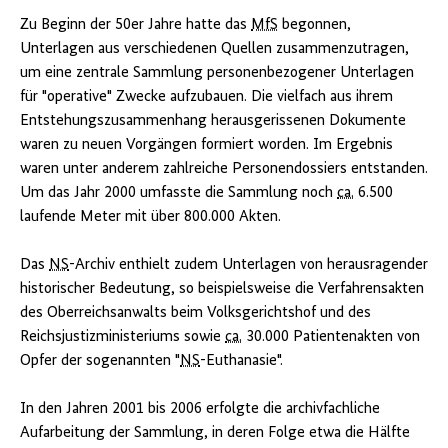
Zu Beginn der 50er Jahre hatte das
MfS
begonnen,
Unterlagen aus verschiedenen Quellen zusammenzutragen,
um eine zentrale Sammlung personenbezogener Unterlagen
für "operative" Zwecke aufzubauen. Die vielfach aus ihrem
Entstehungszusammenhang herausgerissenen Dokumente
waren zu neuen Vorgängen formiert worden. Im Ergebnis
waren unter anderem zahlreiche Personendossiers entstanden.
Um das Jahr 2000 umfasste die Sammlung noch
ca.
6.500
laufende Meter mit über 800.000 Akten.
Das
NS
-Archiv enthielt zudem Unterlagen von herausragender
historischer Bedeutung, so beispielsweise die Verfahrensakten
des Oberreichsanwalts beim Volksgerichtshof und des
Reichsjustizministeriums sowie
ca.
30.000 Patientenakten von
Opfer der sogenannten "
NS
-Euthanasie".
In den Jahren 2001 bis 2006 erfolgte die archivfachliche
Aufarbeitung der Sammlung, in deren Folge etwa die Hälfte