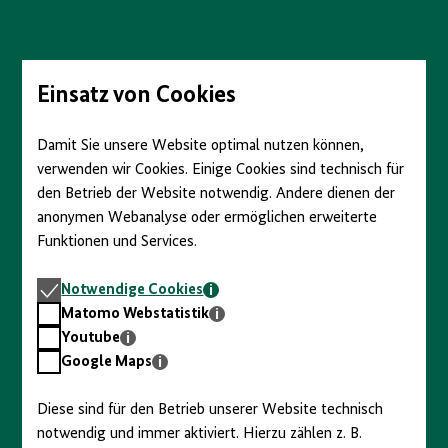
Direkt
zum
Seiteninhalt
springen
Einsatz von Cookies
Damit Sie unsere Website optimal nutzen können,
verwenden wir Cookies. Einige Cookies sind technisch für
den Betrieb der Website notwendig. Andere dienen der
anonymen Webanalyse oder ermöglichen erweiterte
Funktionen und Services.
Notwendige
Notwendige Cookies
Cookies
Matomo
Matomo Webstatistik
Webstatistik
Youtube
Youtube
Google
Google Maps
Maps
Diese sind für den Betrieb unserer Website technisch
notwendig und immer aktiviert. Hierzu zählen z. B.