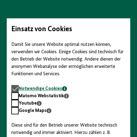
Direkt
zum
Seiteninhalt
springen
Einsatz von Cookies
Damit Sie unsere Website optimal nutzen können,
verwenden wir Cookies. Einige Cookies sind technisch für
den Betrieb der Website notwendig. Andere dienen der
anonymen Webanalyse oder ermöglichen erweiterte
Funktionen und Services.
Notwendige
Notwendige Cookies
Cookies
Matomo
Matomo Webstatistik
Webstatistik
Youtube
Youtube
Google
Google Maps
Maps
Diese sind für den Betrieb unserer Website technisch
notwendig und immer aktiviert. Hierzu zählen z. B.